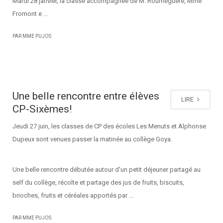
Mardi 28 janvier, la classe accompagnée de M. Roumeguere, Mme
Fromont e ...
PAR MME PUJOS
Une belle rencontre entre élèves
LIRE
CP-Sixèmes!
Jeudi 27 juin, les classes de CP des écoles Les Menuts et Alphonse
Dupeux sont venues passer la matinée au collège Goya.
Une belle rencontre débutée autour d'un petit déjeuner partagé au
self du collège, récolte et partage des jus de fruits, biscuits,
brioches, fruits et céréales apportés par ...
PAR MME PUJOS