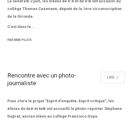
Le vendredi 2 juin, les élèves de 6°A et de 6°B ont accueilli au
collège Thomas Cazenave, député de la 1ère circonscription
de la Gironde.
C'est dans le ...
PAR MME PUJOS
Rencontre avec un photo-
LIRE
journaliste
Pour clore le projet “Esprit d'enquête, Esprit critique”, les
élèves de 6eA et 6eB ont accueilli le photo-reporter Stéphane
Duprat, ancien élève au collège Francisco Goya.