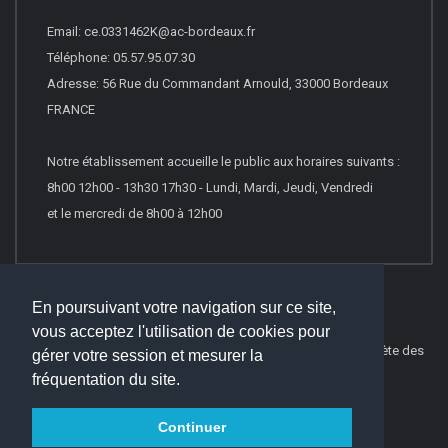
Email: ce.0331462K@ac-bordeaux.fr
Téléphone: 05.57.95.07.30
Adresse: 56 Rue du Commandant Arnould, 33000 Bordeaux
FRANCE
Notre établissement accueille le public aux horaires suivants :
8h00 12h00 - 13h30 17h30 - Lundi, Mardi, Jeudi, Vendredi
et le mercredi de 8h00 à 12h00
En poursuivant votre navigation sur ce site,
vous acceptez l'utilisation de cookies pour
© 2016
Websco Innovations
-
Mentions Légales
-
Liste Complète des
gérer votre session et mesurer la
articles
fréquentation du site.
Continuer