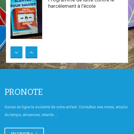
harcèlement à l'école
GOYA, 1er collège de BORDEAUX
en 2026
A l'opéra!
PRONOTE
Suivez en ligne la scolarité de votre enfant. Consultez ses notes, emploi
Atelier cuisine chinoise :
du temps, absences, retards ...
fabrication de raviolis
EN SAVOIR +