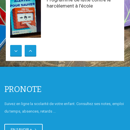
harcèlement à l'école
GOYA, 1er collège de BORDEAUX
en 2026
A l'opéra!
PRONOTE
Suivez en ligne la scolarité de votre enfant. Consultez ses notes, emploi
Atelier cuisine chinoise :
du temps, absences, retards ...
fabrication de raviolis
EN SAVOIR +